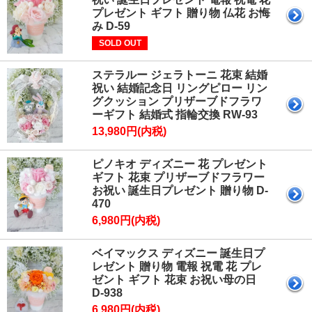
プレゼント ギフト 贈り物 仏花 お悔
み D-59
SOLD OUT
ステラルー ジェラトーニ 花束 結婚
祝い 結婚記念日 リングピロー リン
グクッション プリザーブドフラワ
ーギフト 結婚式 指輪交換 RW-93
13,980円(内税)
ピノキオ ディズニー 花 プレゼント
ギフト 花束 プリザーブドフラワー
お祝い 誕生日プレゼント 贈り物 D-
470
6,980円(内税)
ベイマックス ディズニー 誕生日プ
レゼント 贈り物 電報 祝電 花 プレ
ゼント ギフト 花束 お祝い母の日
D-938
6,980円(内税)