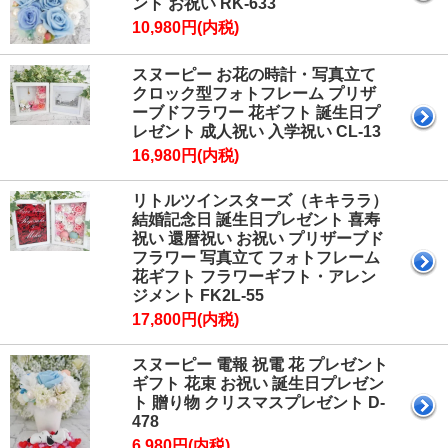
ント お祝い RK-633
10,980円(内税)
スヌーピー お花の時計・写真立て
クロック型フォトフレーム プリザ
ーブドフラワー 花ギフト 誕生日プ
レゼント 成人祝い 入学祝い CL-13
16,980円(内税)
リトルツインスターズ（キキララ）
結婚記念日 誕生日プレゼント 喜寿
祝い 還暦祝い お祝い プリザーブド
フラワー 写真立て フォトフレーム
花ギフト フラワーギフト・アレン
ジメント FK2L-55
17,800円(内税)
スヌーピー 電報 祝電 花 プレゼント
ギフト 花束 お祝い 誕生日プレゼン
ト 贈り物 クリスマスプレゼント D-
478
6,980円(内税)