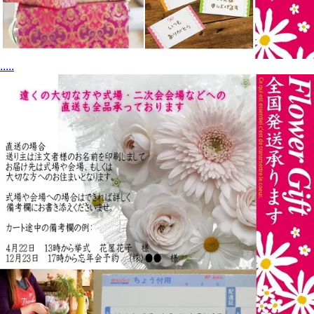
.
.
.
.
.