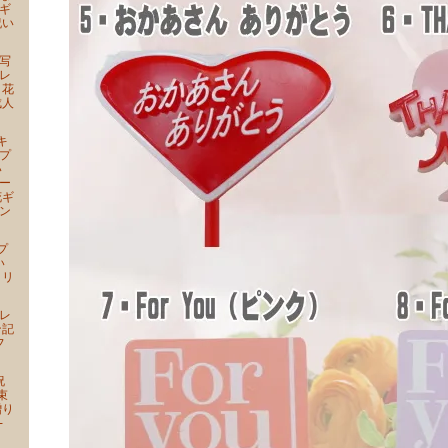
ギ
祝い
写
レ
 花
成人
キ
プ
い
ー
花ギ
ン
プ
い
クリ
レ
ン記
フ
祝
束
贈り
-