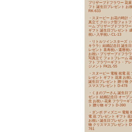
プリザーブドフラワー 花束
フト 誕生日プレゼント お
RK-633
・スヌーピー お花の時計・
真立て クロック型フォトフ
ーム プリザーブドフラワー
ギフト 誕生日プレゼント 
祝い 入学祝い CL-13
・リトルツインスターズ（
キララ）結婚記念日 誕生日
レゼント 喜寿祝い 還暦祝
お祝い プリザーブドフラワ
写真立て フォトフレーム 
フト フラワーギフト・アレ
ジメント FK2L-55
・スヌーピー 電報 祝電 花 
レゼント ギフト 花束 お祝
誕生日プレゼント 贈り物 
スマスプレゼント D-478
・くまのプーさん 誕生日プ
ゼント 結婚記念日 オープ
念 お祝い 花束 フラワーギ
ト 贈り物 ギフト D-390
・ダンボ ディズニー 電報 
電 花 プレゼント ギフト 花
お祝い 誕生日プレゼント 
物 クリスマスプレゼント D
761