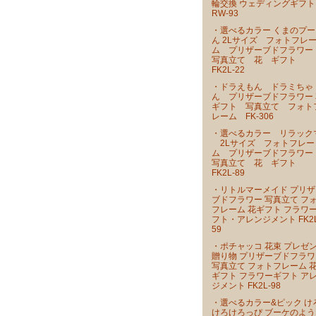
輪交換 ウェディングギフト
RW-93
・選べるカラー くまのプー
ん 2Lサイズ フォトフレ
ム プリザーブドフラワ
写真立て 花 ギフト
FK2L-22
・ドラえもん ドラミちゃ
ん プリザーブドフラワー 
ギフト 写真立て フォト
レーム FK-306
・選べるカラー リラック
2Lサイズ フォトフレー
ム プリザーブドフラワ
写真立て 花 ギフト
FK2L-89
・リトルマーメイド プリザ
ブドフラワー 写真立て フ
フレーム 花ギフト フラワ
フト・アレンジメント FK2L
59
・ポチャッコ 花束 プレゼ
贈り物 プリザーブドフラワ
写真立て フォトフレーム 
ギフト フラワーギフト ア
ジメント FK2L-98
・選べるカラー&ピック け
けろけろっぴ ブーケのよう