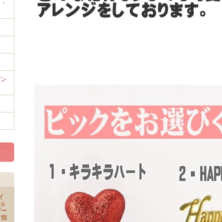
き・
ゼン
イ
ョ
ザー
 指