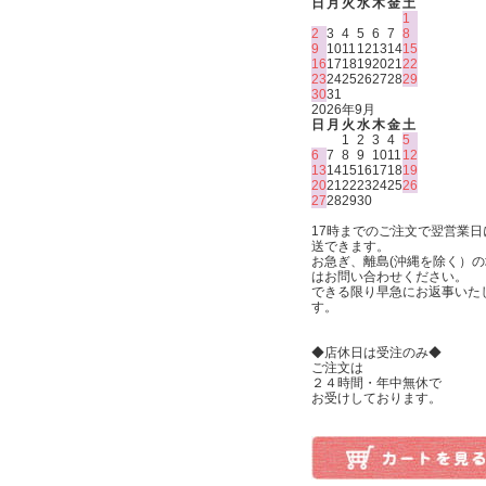
日
月
火
水
木
金
土
1
2
3
4
5
6
7
8
9
10
11
12
13
14
15
16
17
18
19
20
21
22
23
24
25
26
27
28
29
30
31
2026年9月
日
月
火
水
木
金
土
1
2
3
4
5
6
7
8
9
10
11
12
13
14
15
16
17
18
19
20
21
22
23
24
25
26
27
28
29
30
17時までのご注文で翌営業日
送できます。
お急ぎ、離島(沖縄を除く）の
はお問い合わせください。
できる限り早急にお返事いた
す。
◆店休日は受注のみ◆
ご注文は
２４時間・年中無休で
お受けしております。