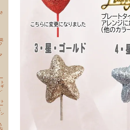
さ
ー
ー
花
フ
マ
ー
ー
ォト
ーギ
-
ント
ー
花
レン
ろ
な