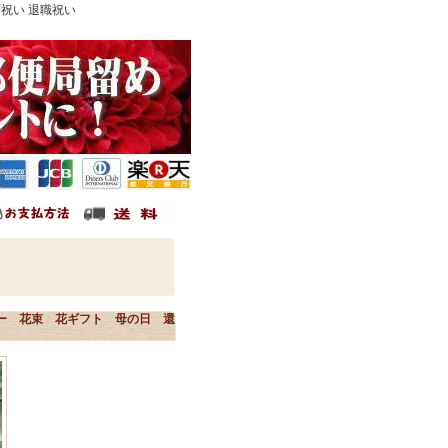
暦祝い 退職祝い
ー 花束 花ギフト 母の日 還