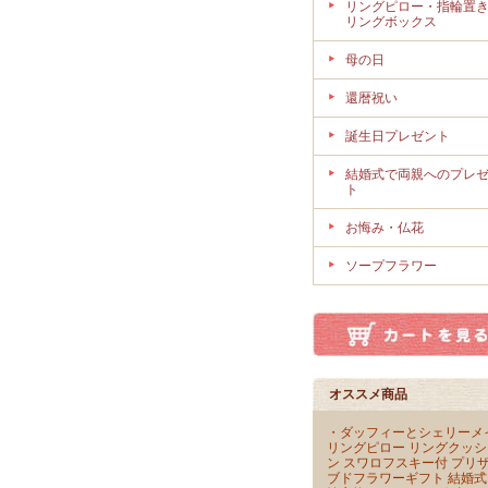
リングピロー・指輪置
リングボックス
母の日
還暦祝い
誕生日プレゼント
結婚式で両親へのプレ
ト
お悔み・仏花
ソープフラワー
オススメ商品
・ダッフィーとシェリーメ
リングピロー リングクッシ
ン スワロフスキー付 プリ
ブドフラワーギフト 結婚式