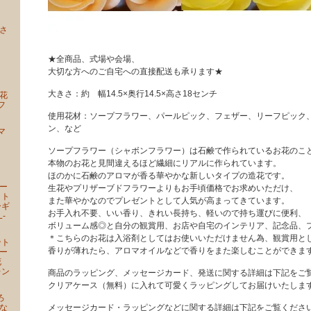
さ
ー
ー
★全商品、式場や会場、
大切な方へのご自宅への直接配送も承ります★
大きさ：約 幅14.5×奥行14.5×高さ18センチ
花
フ
使用花材：ソープフラワー、パールピック、フェザー、リーフピック
ン、など
マ
ー
ソープフラワー（シャボンフラワー）は石鹸で作られているお花のこ
本物のお花と見間違えるほど繊細にリアルに作られています。
ほのかに石鹸のアロマが香る華やかな新しいタイプの造花です。
ー
生花やプリザーブドフラワーよりもお手頃価格でお求めいただけ、
ォト
また華やかなのでプレゼントとして人気が高まってきています。
ーギ
お手入れ不要、いい香り、きれい長持ち、軽いので持ち運びに便利、
-
ボリューム感◎と自分の観賞用、お店や自宅のインテリア、記念品、
＊こちらのお花は入浴剤としてはお使いいただけません為、観賞用と
ント
香りが薄れたら、アロマオイルなどで香りをまた楽しむことができま
ー
花
レン
商品のラッピング、メッセージカード、発送に関する詳細は下記をご
クリアケース（無料）に入れて可愛くラッピングしてお届けいたしま
ろ
な
メッセージカード・ラッピングなどに関する詳細は下記をご覧くださ