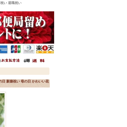
暦祝い 退職祝い
日 新築祝い 母の日 かわいい花