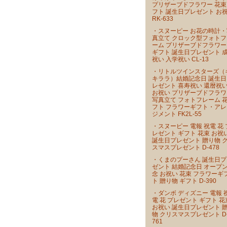
プリザーブドフラワー 花束
フト 誕生日プレゼント お
RK-633
・スヌーピー お花の時計・
真立て クロック型フォトフ
ーム プリザーブドフラワー
ギフト 誕生日プレゼント 
祝い 入学祝い CL-13
・リトルツインスターズ（
キララ）結婚記念日 誕生日
レゼント 喜寿祝い 還暦祝
お祝い プリザーブドフラワ
写真立て フォトフレーム 
フト フラワーギフト・アレ
ジメント FK2L-55
・スヌーピー 電報 祝電 花 
レゼント ギフト 花束 お祝
誕生日プレゼント 贈り物 
スマスプレゼント D-478
・くまのプーさん 誕生日プ
ゼント 結婚記念日 オープ
念 お祝い 花束 フラワーギ
ト 贈り物 ギフト D-390
・ダンボ ディズニー 電報 
電 花 プレゼント ギフト 花
お祝い 誕生日プレゼント 
物 クリスマスプレゼント D
761