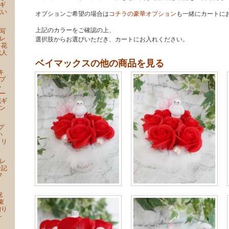
ギ
祝い
オプションご希望の場合は
コチラの豪華オプション
も一緒にカートに
上記のカラーをご確認の上、
写
レ
選択肢からお選びいただき、カートにお入れください。
 花
成人
ベイマックスの他の商品を見る
キ
プ
い
ー
花ギ
ン
プ
い
クリ
レ
ン記
フ
祝
束
贈り
-