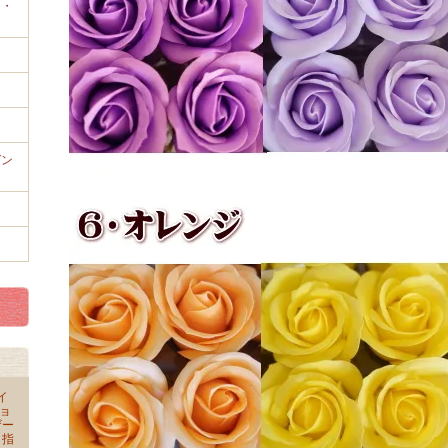
き・
ゼン
イ
ョ
ザー
 指