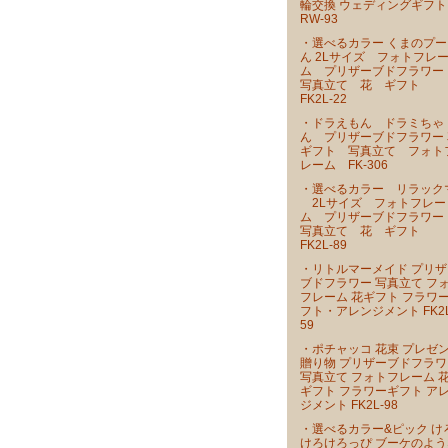
輪交換 ウェディングギフト
RW-93
・選べるカラー くまのプー
ん 2Lサイズ フォトフレ
ム プリザーブドフラワ
写真立て 花 ギフト
FK2L-22
・ドラえもん ドラミちゃ
ん プリザーブドフラワー 
ギフト 写真立て フォト
レーム FK-306
・選べるカラー リラック
2Lサイズ フォトフレー
ム プリザーブドフラワ
写真立て 花 ギフト
FK2L-89
・リトルマーメイド プリザ
ブドフラワー 写真立て フ
フレーム 花ギフト フラワ
フト・アレンジメント FK2L
59
・ポチャッコ 花束 プレゼ
贈り物 プリザーブドフラワ
写真立て フォトフレーム 
ギフト フラワーギフト ア
ジメント FK2L-98
・選べるカラー&ピック け
けろけろっぴ ブーケのよう