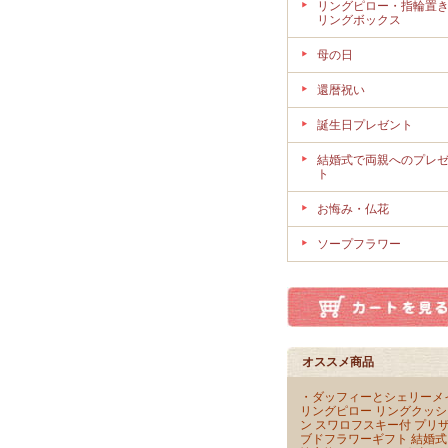
リングピロー・指輪置
リングボックス
母の日
還暦祝い
誕生日プレゼント
結婚式で両親へのプレ
ト
お悔み・仏花
ソープフラワー
オススメ商品
・ダッフィーとシェリーメ
リングピロー リングクッシ
ン スワロフスキー付 プリ
ブドフラワーギフト 結婚式