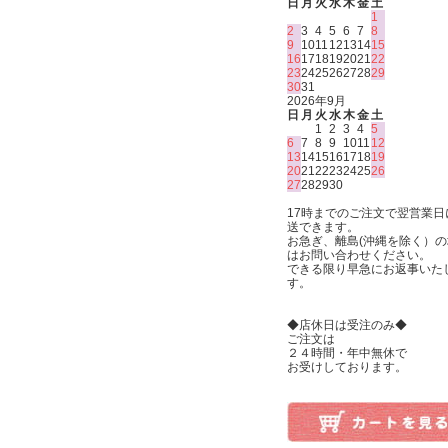
日
月
火
水
木
金
土
1
2
3
4
5
6
7
8
9
10
11
12
13
14
15
16
17
18
19
20
21
22
23
24
25
26
27
28
29
30
31
2026年9月
日
月
火
水
木
金
土
1
2
3
4
5
6
7
8
9
10
11
12
13
14
15
16
17
18
19
20
21
22
23
24
25
26
27
28
29
30
17時までのご注文で翌営業日
送できます。
お急ぎ、離島(沖縄を除く）の
はお問い合わせください。
できる限り早急にお返事いた
す。
◆店休日は受注のみ◆
ご注文は
２４時間・年中無休で
お受けしております。