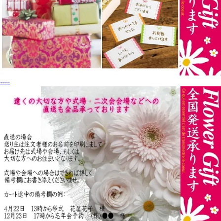
.
.
.
.
.