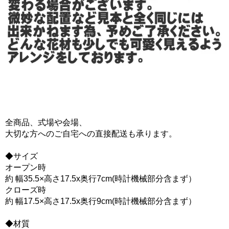
全商品、式場や会場、
大切な方へのご自宅への直接配送も承ります。
◆サイズ
オープン時
約 幅35.5×高さ17.5x奥行7cm(時計機械部分含まず）
クローズ時
約 幅17.5×高さ17.5x奥行9cm(時計機械部分含まず）
◆材質