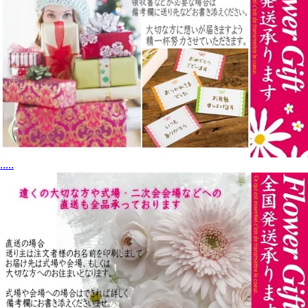
.
.
.
.
.