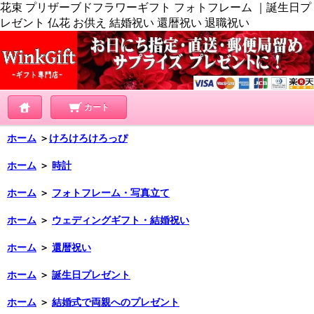
花束 プリザーブドフラワーギフト フォトフレーム ｜誕生日プ
レゼント 仏花 お供え 結婚祝い 還暦祝い 退職祝い
カート
ホーム
＞
けろけろけろっぴ
ホーム
＞
時計
ホーム
＞
フォトフレーム・写真立て
ホーム
＞
ウェディングギフト・結婚祝い
ホーム
＞
還暦祝い
ホーム
＞
誕生日プレゼント
ホーム
＞
結婚式で両親へのプレゼント