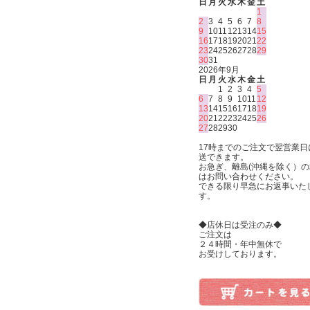
日
月
火
水
木
金
土
1
2
3
4
5
6
7
8
9
10
11
12
13
14
15
16
17
18
19
20
21
22
23
24
25
26
27
28
29
30
31
2026年9月
日
月
火
水
木
金
土
1
2
3
4
5
6
7
8
9
10
11
12
13
14
15
16
17
18
19
20
21
22
23
24
25
26
27
28
29
30
17時までのご注文で翌営業日
送できます。
お急ぎ、離島(沖縄を除く）の
はお問い合わせください。
できる限り早急にお返事いた
す。
◆店休日は受注のみ◆
ご注文は
２４時間・年中無休で
お受けしております。