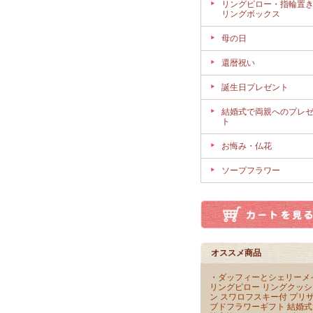
リングピロー・指輪置
リングボックス
母の日
還暦祝い
誕生日プレゼント
結婚式で両親へのプレ
ト
お悔み・仏花
ソープフラワー
オススメ商品
・ダッフィーとシェリーメ
リングピロー リングクッシ
ン スワロフスキー付 プリ
ブドフラワーギフト 結婚式