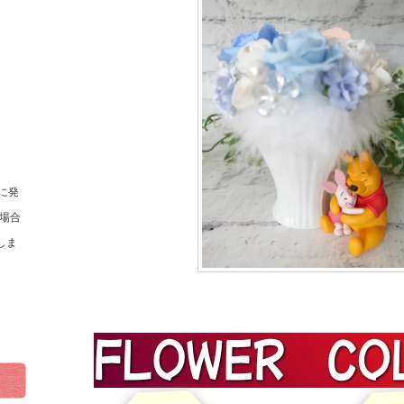
に発
場合
しま