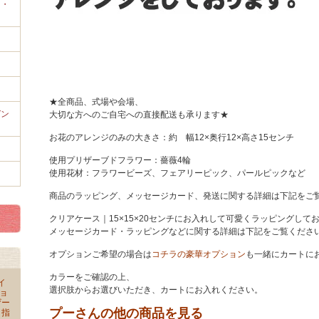
き・
★全商品、式場や会場、
ゼン
大切な方へのご自宅への直接配送も承ります★
お花のアレンジのみの大きさ：約 幅12×奥行12×高さ15センチ
使用プリザーブドフラワー：薔薇4輪
使用花材：フラワービーズ、フェアリーピック、パールピックなど
商品のラッピング、メッセージカード、発送に関する詳細は下記をご
クリアケース｜15×15×20センチにお入れして可愛くラッピングして
メッセージカード・ラッピングなどに関する詳細は下記をご覧くださ
オプションご希望の場合は
コチラの豪華オプション
も一緒にカートに
カラーをご確認の上、
イ
選択肢からお選びいただき、カートにお入れください。
ョ
ザー
プーさんの他の商品を見る
 指