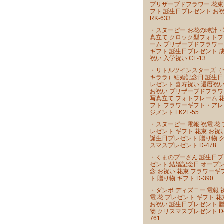
プリザーブドフラワー 花束
フト 誕生日プレゼント お
RK-633
・スヌーピー お花の時計・
真立て クロック型フォトフ
ーム プリザーブドフラワー
ギフト 誕生日プレゼント 
祝い 入学祝い CL-13
・リトルツインスターズ（
キララ）結婚記念日 誕生日
レゼント 喜寿祝い 還暦祝
お祝い プリザーブドフラワ
写真立て フォトフレーム 
フト フラワーギフト・アレ
ジメント FK2L-55
・スヌーピー 電報 祝電 花 
レゼント ギフト 花束 お祝
誕生日プレゼント 贈り物 
スマスプレゼント D-478
・くまのプーさん 誕生日プ
ゼント 結婚記念日 オープ
念 お祝い 花束 フラワーギ
ト 贈り物 ギフト D-390
・ダンボ ディズニー 電報 
電 花 プレゼント ギフト 花
お祝い 誕生日プレゼント 
物 クリスマスプレゼント D
761