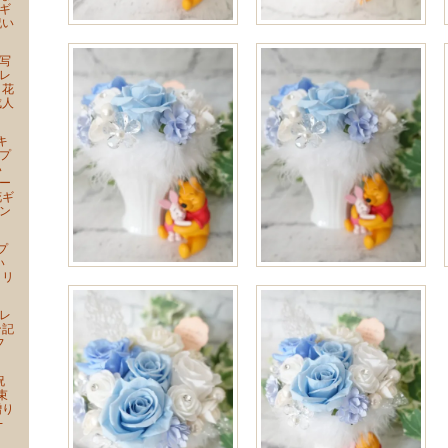
ギ
祝い
写
レ
 花
成人
キ
プ
い
ー
花ギ
ン
プ
い
クリ
レ
ン記
フ
祝
束
贈り
-