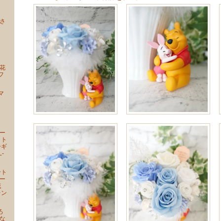
さ
ー
ー
花
フ
マ
ー
ー
ォト
ーギ
-
ント
ー
花
レン
ろ
な