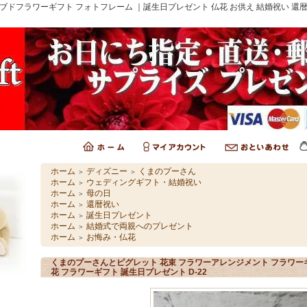
ブドフラワーギフト フォトフレーム ｜誕生日プレゼント 仏花 お供え 結婚祝い 還
ホーム
ディズニー
くまのプーさん
＞
＞
ホーム
ウェディングギフト・結婚祝い
＞
ホーム
母の日
＞
ホーム
還暦祝い
＞
ホーム
誕生日プレゼント
＞
ホーム
結婚式で両親へのプレゼント
＞
ホーム
お悔み・仏花
＞
くまのプーさんとピグレット 花束 フラワーアレンジメント フラワーギ
花 フラワーギフト 誕生日プレゼント D-22