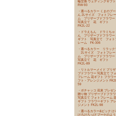
輪交換 ウェディングギフト
RW-93
・選べるカラー くまのプー
ん 2Lサイズ フォトフレ
ム プリザーブドフラワ
写真立て 花 ギフト
FK2L-22
・ドラえもん ドラミちゃ
ん プリザーブドフラワー 
ギフト 写真立て フォト
レーム FK-306
・選べるカラー リラック
2Lサイズ フォトフレー
ム プリザーブドフラワ
写真立て 花 ギフト
FK2L-89
・リトルマーメイド プリザ
ブドフラワー 写真立て フ
フレーム 花ギフト フラワ
フト・アレンジメント FK2L
59
・ポチャッコ 花束 プレゼ
贈り物 プリザーブドフラワ
写真立て フォトフレーム 
ギフト フラワーギフト ア
ジメント FK2L-98
・選べるカラー&ピック け
けろけろっぴ ブーケのよう