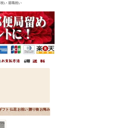
暦祝い 退職祝い
フト 仏花 お祝い 贈り物 お悔み