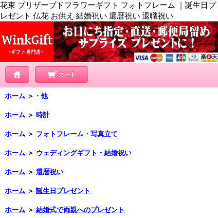
花束 プリザーブドフラワーギフト フォトフレーム ｜誕生日プ
レゼント 仏花 お供え 結婚祝い 還暦祝い 退職祝い
カート
ホーム
＞
・他
ホーム
＞
時計
ホーム
＞
フォトフレーム・写真立て
ホーム
＞
ウェディングギフト・結婚祝い
ホーム
＞
還暦祝い
ホーム
＞
誕生日プレゼント
ホーム
＞
結婚式で両親へのプレゼント