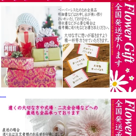
.
.
.
.
.